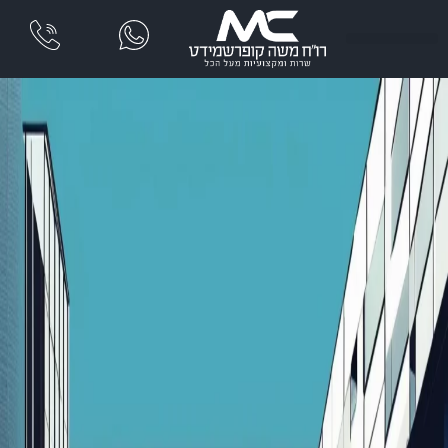
שִׂים
לֵב:
בְּאֲתָר
זֶה
מֻפְעֶלֶת
מַעֲרֶכֶת
נָגִישׁ
בִּקְלִיק
הַמְּסַיַּעַת
לִנְגִישׁוּת
הָאֲתָר.