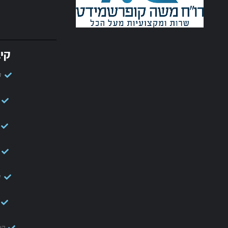
קיב
ק
ק
קי