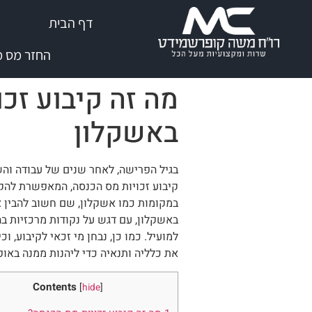
שִׂים
דף הבית
לֵב:
בְּאֲתָר
החזר מס מי
זֶה
מֻפְעֶלֶת
מה זה קיבוע זכ
מַעֲרֶכֶת
נָגִישׁ
באשקלון
בִּקְלִיק
הַמְּסַיַּעַת
לִנְגִישׁוּת
בגיל הפרישה, לאחר שנים של עבודה והש
הָאֲתָר.
קיבוע זכויות מס הכנסה, המאפשרת להקל
לְחַץ
במקומות כמו אשקלון, שם חשוב להבין א
Control-
באשקלון, עם דגש על נקודות מרכזיות בהן
F11
למועיל. כמו כן, נבחן מי זכאי לקיבוע, ו
לְהַתְאָמַת
את כלליה ותנאיה כדי ליהנות ממנה באופ
הָאֲתָר
לְעִוְורִים
Contents
[
hide
]
הַמִּשְׁתַּמְּשִׁים
בְּתוֹכְנַת