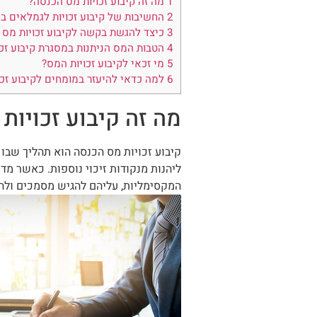
1
מה זה קיבוע זכויות מס הכנסה?
קוֹרֵא־מָסָךְ;
2
החשיבות של קיבוע זכויות לגמלאים ב
לְחַץ
3
כיצד להגשת בקשה לקיבוע זכויות מס 
Control-
4
הטבות המס הניתנות במסגרת קיבוע זכו
5
מי זכאי לקיבוע זכויות המס?
F10
6
למה כדאי להיעזר במומחים לקיבוע זכו
לִפְתִיחַת
תַּפְרִיט
מה זה קיבוע זכויות
נְגִישׁוּת.
קיבוע זכויות מס הכנסה הוא תהליך שבו
ליהנות מנקודות זיכוי נוספות. כאשר מד
המקסימליות, עליהם להגיש מסמכים ולהצ