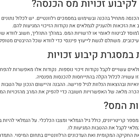
קיבוע זכויות מס הכנסה?
כנסה מתחיל בהכנה ובשימוש במסמכים רלוונטיים. יש לכלול נתונים פ
את הזכאות ולהעניק לגמלאים את נקודות הזיכוי המגיעות להם.
וסד לביטוח לאומי או לרשויות המס. במהלך התהליך, חשוב לוודא שכ
 עיכובים. משתלם לגשת לייעוץ פיננסי כדי לוודא שכל ההיבטים מטופל
במסגרת קיבוע זכויות
מלאים עשויים לקבל נקודות זיכוי נוספות. נקודות אלו מאפשרות להפח
ו עשויה לכלול הקלה בהתייחסות להכנסות מפנסיה.
איות ובהוצאות הנלוות לגיל פרישה. ההבנה והיישום הנכון של הטבות
הכרה מלאה של האפשרויות חשובה כדי להפיק את המרב מהזכויות המג
יות המס?
מספר קריטריונים, כולל גיל הגמלאי ומצבו הכלכלי. על הגמלאי להיות 
לגמלאי לקבל את ההטבות המגיעות לו.
את החקיקה המקומית ואת העדכונים הרלוונטיים בתחום המיסוי. התמדה 