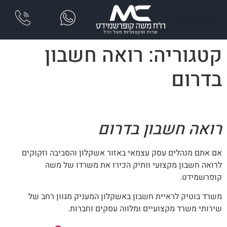
שִׂים
לֵב:
בְּאֲתָר
זֶה
קטגוריה:
רואה חשבון
מֻפְעֶלֶת
מַעֲרֶכֶת
בדרום
נָגִישׁ
בִּקְלִיק
הַמְּסַיַּעַת
לִנְגִישׁוּת
רואה חשבון בדרום
הָאֲתָר.
אם אתם מנהלים עסק עצמאי באזור אשקלון והסביבה וזקוקים
לרואה חשבון מקצועי וותיק הכירו את משרדו של משה
קופרשמידט.
משרד בוטיק לראיית חשבון באשקלון המעניק מגוון רחב של
שירותי משרד מקצועיים ומלווה עסקים וחברות.