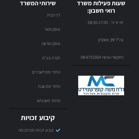
שעות פעילות משרד
שירותי המשרד
רואי חשבון:
דף הבית
ימי א'-ה' : 08:30-17:00
עוסק פטור
צה"ל 99, אשקלון
עוסק מורשה
התקשרו עכשיו 08-6751004
חברה בע״מ
החזרי מס לשכירים
החזר מס שבח
מחזור משכנתא
קיבוע זכויות
קיבוע זכויות מס הכנסה