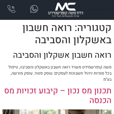
שִׂים
לֵב:
בְּאֲתָר
זֶה
קטגוריה:
רואה חשבון
מֻפְעֶלֶת
מַעֲרֶכֶת
באשקלון והסביבה
נָגִישׁ
בִּקְלִיק
הַמְּסַיַּעַת
רואה חשבון אשקלון והסביבה
לִנְגִישׁוּת
הָאֲתָר.
משה קופרשמידט משרד רואה חשבון באשקלון והסביבה, טיפול
בכל סוגיות ניהול חשבונות לעסקים: עוסק פטור, עוסק מורשה,
בע"מ
תכנון מס נכון – קיבוע זכויות מס
הכנסה