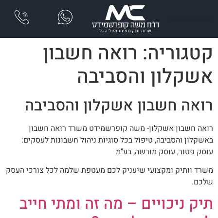
שִׂים
לֵב:
בְּאֲתָר
זֶה
קטגוריה:
רואה חשבון
מֻפְעֶלֶת
מַעֲרֶכֶת
אשקלון והסביבה
נָגִישׁ
בִּקְלִיק
הַמְּסַיַּעַת
רואה חשבון אשקלון והסביבה
לִנְגִישׁוּת
הָאֲתָר.
רואה חשבון אשקלון- משה קופרשמידט משרד רואה חשבון
באשקלון והסביבה, טיפול בכל סוגיות ניהול חשבונות לעסקים:
עוסק פטור, עוסק מורשה, בע"מ
משרד וותיק ומקצועי שיעניק לכם מעטפת שלמה לכל צורכי העסק
שלכם.
תיק ניכויים – מה זה ומתי חייב