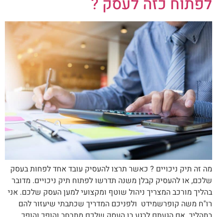
לפתוח כזה לעסק ?
מה זה תיק ניכויים ? כאשר תרצו להעסיק עובד אחד לפחות בעסק
שלכם, או להעסיק קבלן משנה תדרשו לפתוח תיק ניכויים. מדובר
בהליך מורכב המצריך ניהול שוטף ומקצועי למען העסק שלכם. אני
רו"ח משה קופרשמידט ולפניכם המדריך שכתבתי שיעזור להם
בתהליך. אם הגעתם לרגע בו העסק שלכם מתרחב והופך והופך