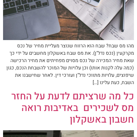
מהו מס שבח? שבח הוא הרווח שנוצר מעליית מחיר של נכס
מקרקעין (נכס נדל"ן). את מס שבח באשקלון מחשבים על ידי כך
שאת מחיר המכירה של נכס מסוים מפחיתים את מחיר הרכישה
(כמה עלה לקנות אותו) וכן עלויות של המוכר להשבחת הנכס, כגון
שיפוצים, עלויות מתווכי נדל"ן ועורכי דין. לאחר שחישבנו את
השבח, כעת עלינו […]
כל מה שרציתם לדעת על החזר
מס לשכירים באדיבות רואה
חשבון באשקלון