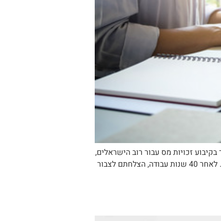
ה כסף אפשר לחסוך בקיבוע זכויות? המדריך המלא עם דוגמאות מהשטח הקדמה: האוצר החבוי בטופס 161ד בקיבוע זכויות מס עבור רוב הישראלים,
המילה "פרישה" מעוררת תמונות של פנאי, נכדים וטיולים. אך מבחינה פיננסית, פרישה היא שדה קרב של מיסוי. לאחר 40 שנות עבודה, הצלחתם לצבור