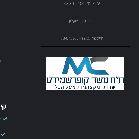
ימי א'-ה' : 08:30-17:00
צה"ל 99, אשקלון
התקשרו עכשיו 08-6751004
ה
קיב
ק