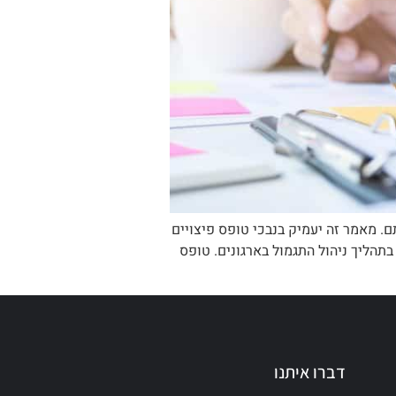
ור עבודתם. מאמר זה יעמיק בנבכי טופס פיצויים
ות הדיוק והעמידה בזמנים במילויו. טופס פיצויים 116 ג' מסמך חיוני בתהליך ניהול התגמול בארגונים. טופס
דברו איתנו