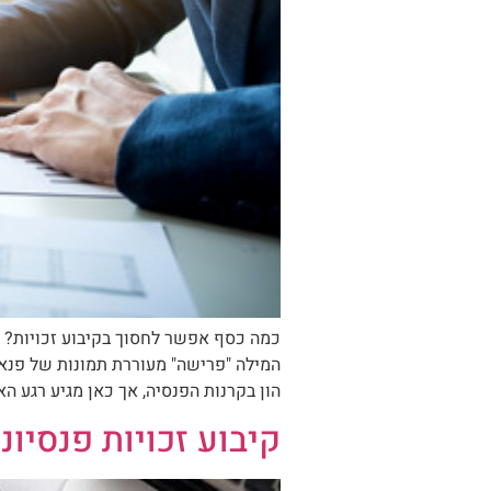
קוֹרֵא־מָסָךְ;
לְחַץ
Control-
F10
לִפְתִיחַת
תַּפְרִיט
נְגִישׁוּת.
הון בקרנות הפנסיה, אך כאן מגיע רגע ה
קיבוע זכויות פנסיונ