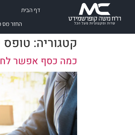
שִׂים
דף הבית
לֵב:
בְּאֲתָר
החזר מס מי
זֶה
מֻפְעֶלֶת
קטגוריה:
טופס פיצו
מַעֲרֶכֶת
נָגִישׁ
בִּקְלִיק
כמה כסף אפשר לחסו
הַמְּסַיַּעַת
לִנְגִישׁוּת
הָאֲתָר.
לְחַץ
Control-
F11
לְהַתְאָמַת
הָאֲתָר
לְעִוְורִים
הַמִּשְׁתַּמְּשִׁים
בְּתוֹכְנַת