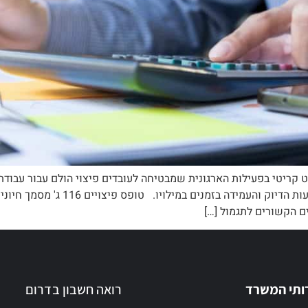
ם עם טופס 116 ג' היא היבט קריטי בפעילות הארגונית שמבטיחה לעובדים פיצוי הולם עב
116 ג', ויפרט את מטרתו, מרכיביו ומשמע
ים הקשורים לתגמול […]
ותי המשרד
רואה חשבון בדרום