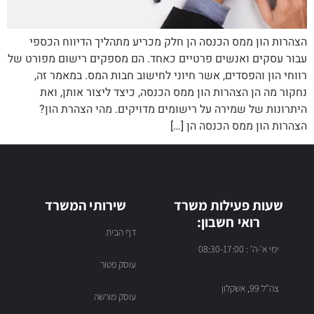
הצהרות הון ממס הכנסה הן חלק מכריע מתהליך הדיווח הכספי
עבור עסקים ואנשים פרטיים כאחד. הם מספקים רישום מפורט של
רווחי הון והפסדים, אשר חיוני לחישוב חבות המס. במאמר זה,
נחקור מה הן הצהרות הון ממס הכנסה, כיצד ליצור אותן, ואת
היתרונות של שמירה על רישומים מדויקים. מהי הצהרת הון?
הצהרות הון ממס הכנסה הן […]
שעות פעילות משרד
שירותי המשרד
רואי חשבון:
דף הבית
ימי א'-ה' : 08:30-17:00
עוסק פטור
צה"ל 99, אשקלון
עוסק מורשה