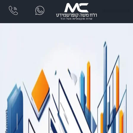
שִׂים
לֵב:
בְּאֲתָר
זֶה
מֻפְעֶלֶת
מַעֲרֶכֶת
נָגִישׁ
בִּקְלִיק
הַמְּסַיַּעַת
לִנְגִישׁוּת
הָאֲתָר.