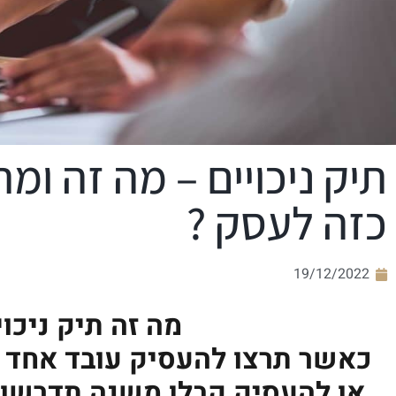
קוֹרֵא־מָסָךְ;
לְחַץ
Control-
F10
לִפְתִיחַת
תַּפְרִיט
נְגִישׁוּת.
תיק ניכויים – מה זה ומת
כזה לעסק ?
19/12/2022
מה זה תיק ניכוי
כאשר תרצו להעסיק עובד אחד 
או להעסיק קבלן משנה תדרשו ל