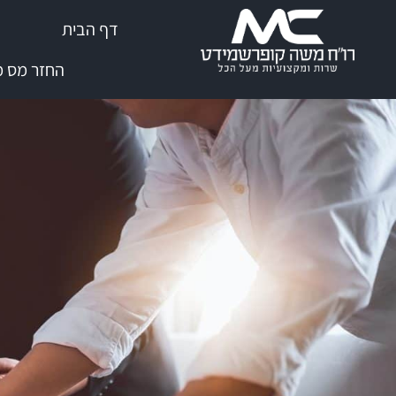
שִׂים
דף הבית
לֵב:
בְּאֲתָר
החזר מס מי
זֶה
מֻפְעֶלֶת
מַעֲרֶכֶת
נָגִישׁ
בִּקְלִיק
הַמְּסַיַּעַת
לִנְגִישׁוּת
הָאֲתָר.
לְחַץ
Control-
F11
לְהַתְאָמַת
הָאֲתָר
לְעִוְורִים
הַמִּשְׁתַּמְּשִׁים
בְּתוֹכְנַת