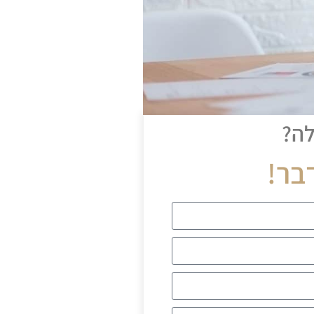
לה?
בר!