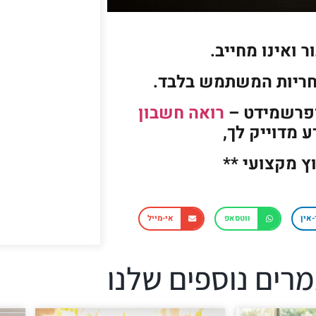
 ואינו מחייב.
חריות המשתמש בלבד.
ופרשמידט –
רואה חשבון
 מדוייק לך,
וץ מקצועי **
-אין
ווטסאפ
אי-מייל
רים נוספים שלנו