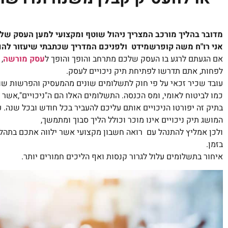
מדובר בהליך מורכב המצריך ניהול שוטף ומקצועי למען העסק של
אני רו"ח משה קופרשמידט ולפניכם המדריך שכתבתי שיעזור להם
אם הגעתם לרגע בו העסק שלכם מתרחב והופך והופך ל
עסק מורשה
,
לפחות, אתם תדרשו לפתיחת תיק ניכויים לעסק.
עובד שכיר זכאי על פי חוק לתשלומים שונים מהמעסיק והפרשות שונ
כמו לביטוח לאומי, ומס הכנסה. התשלומים האלו הם ה"ניכויים",אשר
בתיק זה יפורטו הניכויים אותם עליכם להעביר בכל חודש ובכל שנה. ע
המושג תיק ניכויים אינו מוכר וכולל הליך סבוך ומתמשך,
ולכן אמליץ להתנהל עם רואה חשבון מקצועי אשר ילווה אתכם בתהל
בזמן.
איחור בתשלומים עלול לגרור קנסות ואף הליכים חמורים יותר.