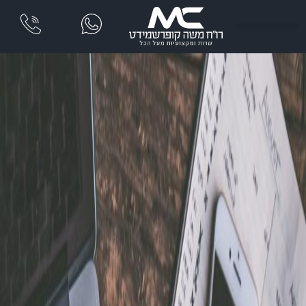
שִׂים
לֵב:
בְּאֲתָר
זֶה
מֻפְעֶלֶת
מַעֲרֶכֶת
נָגִישׁ
בִּקְלִיק
הַמְּסַיַּעַת
לִנְגִישׁוּת
הָאֲתָר.