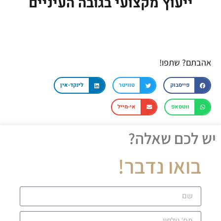
ייעוץ מקצועי בגובה העיניים
אהבתם? שתפו!
פייסבוק
טוויטר
לינקד-אין
ווטסאפ
אי-מייל
יש לכם שאלה?
בואו נדבר!