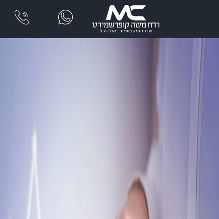
שִׂים
לֵב:
בְּאֲתָר
זֶה
מֻפְעֶלֶת
מַעֲרֶכֶת
נָגִישׁ
בִּקְלִיק
הַמְּסַיַּעַת
לִנְגִישׁוּת
הָאֲתָר.