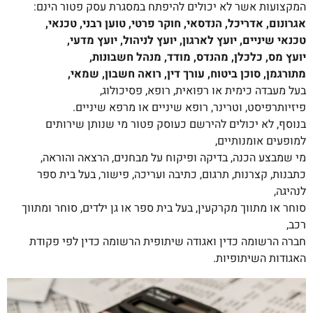
המקצועות אשר לא יכולים להיפתח במסגרת עסק פטור הינם:
אגרונום, אדריכל, הנדסאי, חוקר פרטי, טוען רבני, טכנאי,
טכנאי שיניים, יועץ לארגון, יועץ לניהול, יועץ מדעי,
יועץ מס, כלכלן, מהנדס, מודד, מנהל חשבונות,
מתורגמן, סוכן ביטוח, עורך דין, רואה חשבון, שמאי,
בעל מעבדה כימית או רפואית, רופא, פסיכולוג,
פיזיותרפיסט, וטרינר, רופא שיניים או מרפא שיניים.
בנוסף, לא יכולים להירשם כעוסק פטור מי שנותן שירותים
למופעים אומנותיים,
מי שמבצע הכנה, בדיקה ופיקוח על מבחנים, הרצאה והוראה,
כתבנות, קצרנות, תרגום, כתיבה ועריכה, פישור, בעל בית ספר
לנהיגה,
סוחר או מתווך מקרקעין, בעל בית ספר או גן ילדים, סוחר ומתווך
רכב,
חברה הרשומה כדין ואגודה שיתופית הרשומה כדין לפי פקודת
האגודות השיתופיות.