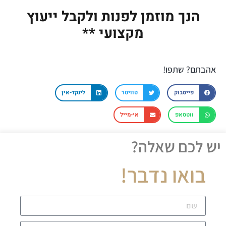
הנך מוזמן לפנות ולקבל ייעוץ
מקצועי **
אהבתם? שתפו!
פייסבוק
טוויטר
לינקד-אין
ווטסאפ
אי-מייל
יש לכם שאלה?
בואו נדבר!