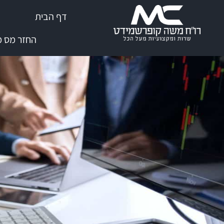
שִׂים
דף הבית
לֵב:
בְּאֲתָר
החזר מס מי
זֶה
מֻפְעֶלֶת
מַעֲרֶכֶת
נָגִישׁ
בִּקְלִיק
הַמְּסַיַּעַת
לִנְגִישׁוּת
הָאֲתָר.
לְחַץ
Control-
F11
לְהַתְאָמַת
הָאֲתָר
לְעִוְורִים
הַמִּשְׁתַּמְּשִׁים
בְּתוֹכְנַת