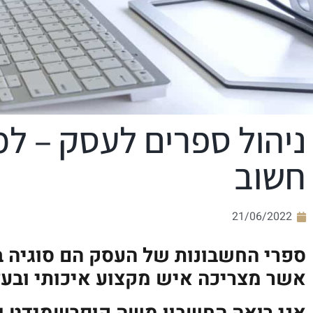
קוֹרֵא־מָסָךְ;
לְחַץ
Control-
F10
לִפְתִיחַת
תַּפְרִיט
נְגִישׁוּת.
ניהול ספרים לעסק – למ
חשוב
21/06/2022
ספרי החשבונות של העסק הם סוגיה ב
אשר מצריכה איש מקצוע איכותי ובעל 