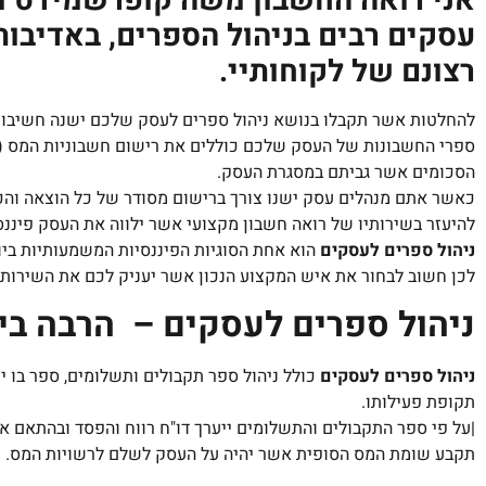
אני רואה החשבון משה קופרשמידט וא
עסקים רבים בניהול הספרים, באדיבות
רצונם של לקוחותיי.
להחלטות אשר תקבלו בנושא ניהול ספרים לעסק שלכם ישנה חשיבות
ספרי החשבונות של העסק שלכם כוללים את רישום חשבוניות המס (ב
הסכומים אשר גביתם במסגרת העסק.
כאשר אתם מנהלים עסק ישנו צורך ברישום מסודר של כל הוצאה והכנס
להיעזר בשירותיו של רואה חשבון מקצועי אשר ילווה את העסק פיננס
ניהול ספרים לעסקים
הוא אחת הסוגיות הפיננסיות המשמעותיות ביו
לכן חשוב לבחור את איש המקצוע הנכון אשר יעניק לכם את השירות ה
ניהול ספרים לעסקים – הרבה בי
ניהול ספרים לעסקים
כולל ניהול ספר תקבולים ותשלומים, ספר בו 
תקופת פעילותו.
|על פי ספר התקבולים והתשלומים ייערך דו"ח רווח והפסד ובהתאם אל
תקבע שומת המס הסופית אשר יהיה על העסק לשלם לרשויות המס.