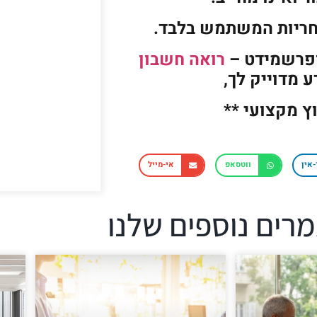
חריות המשתמש בלבד.
ופרשמידט –
רואה חשבון
 מדוייק לך,
וץ מקצועי **
-אין
ווטסאפ
אי-מייל
רים נוספים שלנו