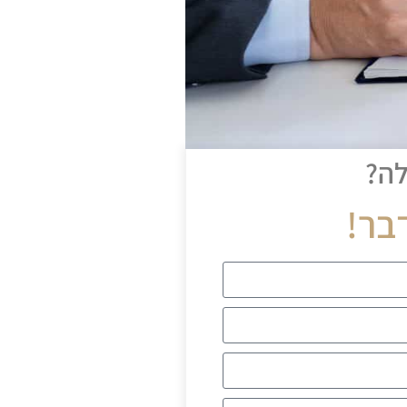
לה?
בר!