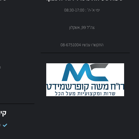
ימי א'-ה' : 08:30-17:00
צה"ל 99, אשקלון
התקשרו עכשיו 08-6751004
ה
קיב
ק