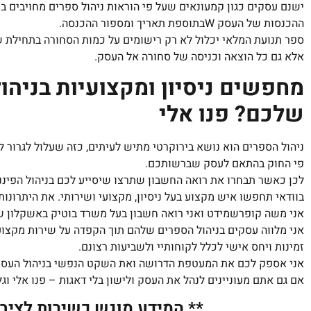
ישנם עסקים כגון קמעונאים שעל פי הוראות ניהול ספרים מחויבים 
ההכנסות של העסק W
בתוספת תאריך ומספור ההכנסה.
ספר תנועת המלאי יכלול לא רק רישומים על כמות הסחורה בתחילת ש
אלא גם כל הוצאה וכניסה של סחורה אל העסק.
מחפשים ניסיון ומקצועיות בניהו
שלכם? פנו אלי
ניהול הספרים הוא נושא בירוקרטי מתיש לעיתים, כזה שעלול לגרור ל
פי החוק בהתאם לעסק שברשותכם.
לכן כאשר תבחרו את רואה החשבון שתרצו שיסייע לכם בניהול הפינ
בוודאי תחפשו איש מקצוע בעל ניסיון, מקצועי ושירותי. את היתרונות
אני משה קופרשמידט ואני רואה חשבון בעל משרד בוטיק באשקלון 
אני מלווה עסקים בניהול הספרים שלהם תוך הקפדה על שירות מקצוע
זמינות ויחס אישי לכלל לקוחותיי ולשביעות רצונם.
אני אספק לכם את המעטפת הדרושה ואת השקט הנפשי בניהול העסק
אם גם אתם מעוניינים לנהל את העסק ולישון בלי דאגות – פנו אלי וג
** המידע מוגש כשירות לציבור