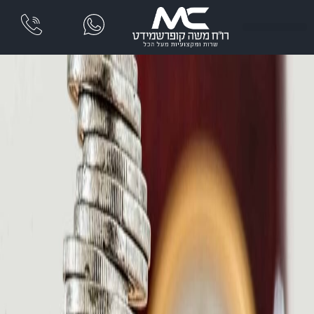
שִׂים
לֵב:
בְּאֲתָר
זֶה
מֻפְעֶלֶת
מַעֲרֶכֶת
נָגִישׁ
בִּקְלִיק
הַמְּסַיַּעַת
לִנְגִישׁוּת
הָאֲתָר.