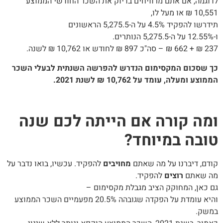
לדוגמה, אם אתם מרוויחים בדיוק את השכר החודשי הממוצע
10,551 ₪ או מעל לו,
תידרשו להפקיד 4.5% על ה-5,275.5 הראשונים
ו-12.55% על ה-5,275.5 הנותרים.
237 ₪ + 662 ₪ – סה"כ 897 ₪ לחודש או 10,762 ₪ לשנה.
כך שסכום המקסימום
הנדרש
להפרשה השנתית לבעלי השכר
הממוצע ומעלה, עומד על 10,762 ₪ לשנת 2021.
ומה קורה אם הייתה לכם שנה
טובה במיוחד?
קודם, דיברנו על מה שאתם
מחויבים
להפקיד. עכשיו, בואו נדבר על
מה שאתם
רוצים
להפקיד.
גם כאן, המחוקק הציב מגבלת מקסימום –
והיא עומדת על הפקדה שגובהה 20.5% מפעמיים השכר הממוצע
במשק.