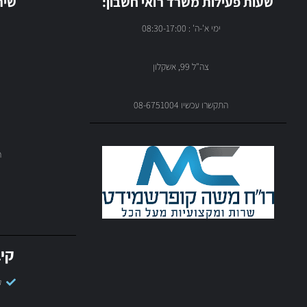
שעות פעילות משרד רואי חשבון:
שיר
ימי א'-ה' : 08:30-17:00
צה"ל 99, אשקלון
התקשרו עכשיו 08-6751004
ה
קיב
ק