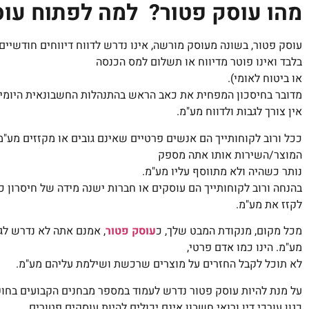
מהו עוסק פטור? למה לפתוח עו
עוסק פטור, בשונה מעוסק מורשה, אינו נדרש לדווח דיווחים חודשיים
בלבד ואינו פוטר מדיווח או תשלום למס הכנסה
או ביטוח לאומי).
מדובר בחיסכון המפחית את כאב הראש בהתנהלות החשבונאית היומיו
אין צורך לגבות ולדווח מע"מ.
ככל ורוב לקוחותייך הם אנשים פרטיים שאינם גובים או מקזזים מע"מ
המוצר/השירות אותו אתה מספק
נותר כשהיה ולא מתווסף עליו מע"מ.
בהנחה ורוב לקוחותייך הם עוסקים או חברות ישנה מידה של חיסרון כי
לקזז את מע"מ.
מכל מקום, מנקודת המבט שלך, כ
עוסק פטור
, אמנם אתה לא נדרש לגב
מע"מ. הינו כמו אדם פרטי,
לא תוכל לקבל החזרים על מוצרים שרכשת ושילמת עליהם מע"מ.
על מנת להיות עוסק פטור נדרש לעמוד במספר מבחנים הקבועים בחוק
כגון עורכי דין ורואי חשבון אינם יכולים להיות עוסקים פטורים