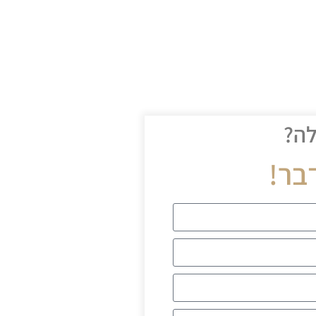
לה?
בר!