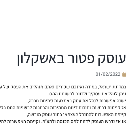
קוֹרֵא־מָסָךְ;
לְחַץ
Control-
F10
לִפְתִיחַת
תַּפְרִיט
נְגִישׁוּת.
עוסק פטור באשקלון
01/02/2022
במדינת ישראל, במידה ואינכם שכירים ואתם מנהלים את העסק של עצ
ניתן לנהל את עסקיך ולדווח לרשויות המס.
ישנה אפשרות לנהל את עסק באמצעות פתיחת חברה,
אז קיימות דרישות וחובות דיווח מחמירות והרחבות לרשויות המס בכל
קיימת האפשרות להתנהל כעצמאי בתור עוסק מורשה,
או אז נדרש העוסק לדווח למס הכנסה ולמע"מ. וקיימת האפשרות להי