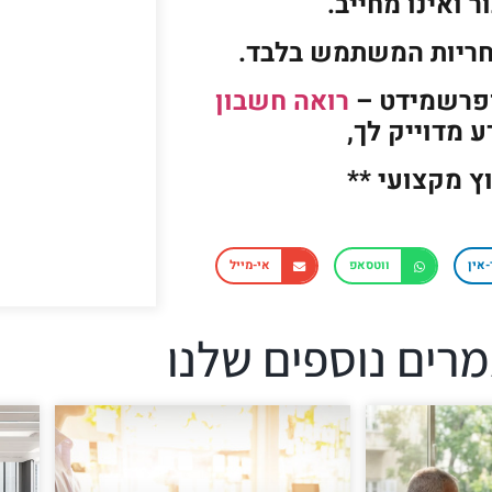
 ואינו מחייב.
חריות המשתמש בלבד.
ופרשמידט –
רואה חשבון
 מדוייק לך,
וץ מקצועי **
-אין
ווטסאפ
אי-מייל
רים נוספים שלנו