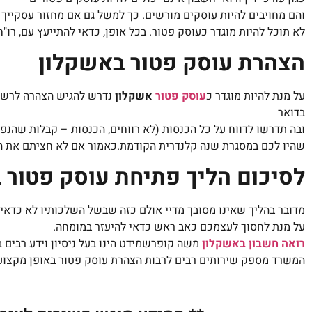
והם מחויבים להיות עוסקים מורשים. כך למשל גם אם מחזור עסקייך היה, נכון לשנת 22
לא תוכל להיות מוגדר כעוסק פטור. בכל אופן, כדאי להתייעץ עם, רו"ח
הצהרת עוסק פטור באשקלון
על מנת להיות מוגדר כ
עוסק פטור
אשקלון
נדרש להגיש הצהרה לרשו
בדואר
ובה תדרשו לדווח על כל הכנסות (לא רווחים, הכנסות – קבלות שהנ
שהיו לכם במסגרת שנה קלנדרית הקודמת.כאמור אם לא חציתם את 
לסיכום הליך פתיחת עוסק פטור
מדובר בהליך שאינו מסובך מדיי אולם כזה שבשל השלכותיו לא כדאי 
על מנת לחסוך לעצמכם כאב ראש כדאי להיעזר במומחה.
רואה חשבון באשקלון
משה קופרשמידט הינו בעל ניסיון וידע רבים 
המשרד מספק שירותים רבים לרבות הצהרת עוסק פטור באופן מקצו