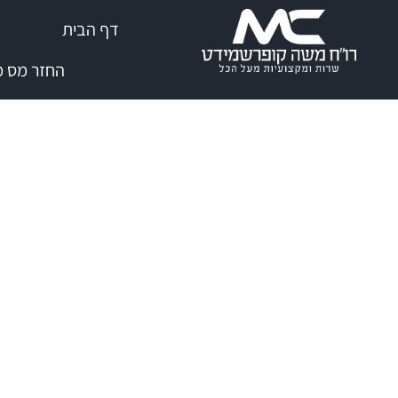
שִׂים
דף הבית
לֵב:
בְּאֲתָר
החזר מס מי
זֶה
מֻפְעֶלֶת
מַעֲרֶכֶת
נָגִישׁ
בִּקְלִיק
הַמְּסַיַּעַת
לִנְגִישׁוּת
הָאֲתָר.
לְחַץ
Control-
F11
לְהַתְאָמַת
הָאֲתָר
לְעִוְורִים
הַמִּשְׁתַּמְּשִׁים
בְּתוֹכְנַת