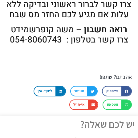
צרו קשר לברור ראשוני ובדיקה ללא
עלות אם מגיע לכם החזר מס שבח
רואה חשבון
– משה קופרשמידט
צרו קשר בטלפון : 054-8060743
אהבתם? שתפו!
פייסבוק
טוויטר
לינקד-אין
ווטסאפ
אי-מייל
יש לכם שאלה?