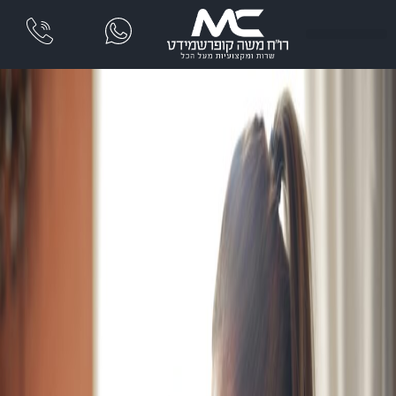
שִׂים
לֵב:
בְּאֲתָר
זֶה
מֻפְעֶלֶת
מַעֲרֶכֶת
נָגִישׁ
בִּקְלִיק
הַמְּסַיַּעַת
לִנְגִישׁוּת
הָאֲתָר.