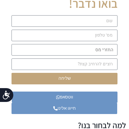
בואו נדבר!
שליחה
נג
ווטסאפ
חייגו אלינו
למה לבחור בנו?