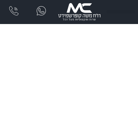
שִׂים
לֵב:
בְּאֲתָר
זֶה
מֻפְעֶלֶת
מַעֲרֶכֶת
נָגִישׁ
בִּקְלִיק
הַמְּסַיַּעַת
לִנְגִישׁוּת
הָאֲתָר.