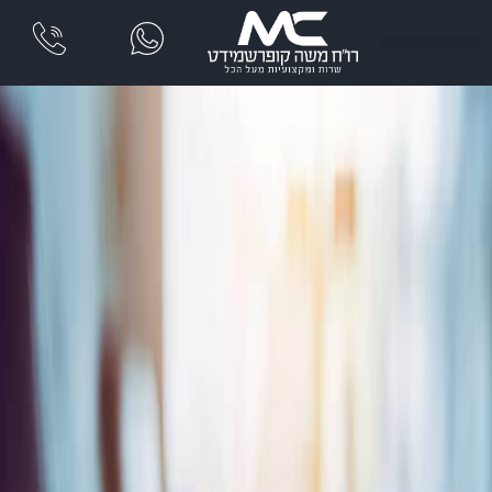
שִׂים
לֵב:
בְּאֲתָר
זֶה
מֻפְעֶלֶת
מַעֲרֶכֶת
נָגִישׁ
בִּקְלִיק
הַמְּסַיַּעַת
לִנְגִישׁוּת
הָאֲתָר.