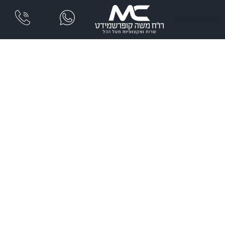
שִׂים
לֵב:
בְּאֲתָר
זֶה
מֻפְעֶלֶת
מַעֲרֶכֶת
נָגִישׁ
בִּקְלִיק
הַמְּסַיַּעַת
לִנְגִישׁוּת
הָאֲתָר.