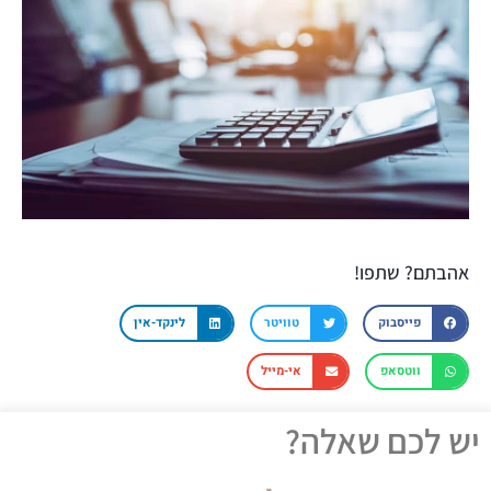
אהבתם? שתפו!
פייסבוק
טוויטר
לינקד-אין
ווטסאפ
אי-מייל
יש לכם שאלה?