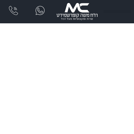
שִׂים
לֵב:
בְּאֲתָר
זֶה
מֻפְעֶלֶת
מַעֲרֶכֶת
נָגִישׁ
בִּקְלִיק
הַמְּסַיַּעַת
לִנְגִישׁוּת
הָאֲתָר.