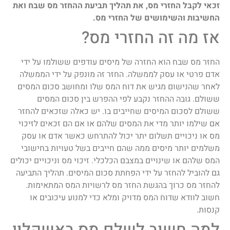
זכאי לקבל החזרי מס, את תהליך תביעת ההחזר מס שבח ואת
החשיבות והשימושים של החזרי מס.
אז מה זה החזרי מס?
החזר מס שבח הוא החזרה של מיסים עודפים ששולמו על ידי
אדם פרטי או עסק לממשלה. החזר זה מונפק על ידי הממשלה
לאחר שהנישום מגיש את דוח המס שלו ומחושב סכום המסים
ששולם. גובה ההחזר נקבע לפי ההפרש בין סכום המסים
ששולם לסכום המיסים שחייבים בו. יש כאלה שזכאים להחזר
אם שילמו יותר מדי את המסים שלהם או אם הם זכאים לזיכוי
מס או ניכויים תשלום יתר יכול להתרחש כאשר אדם או עסק
משלמים יותר מיסים ממה שהם חייבים בשל טעויות בחישובי
המס שלהם או שינויים במצבם הכלכלי. זיכוי מס וניכויים יכולים
גם להוביל להחזר על ידי הפחתת סכום המיסים. תהליך התביעה
להחזר מס כרוך בהגשת החזר מס לרשויות המס המתאימות.
חשוב לוודא שדוח המס מדויק ומלא כדי למנוע עיכובים או
קנסות.
למה חשוב לשלם מס באשקלון